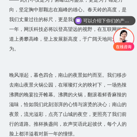
向，坚定胸中那颗志在巅峰的雄心。春天岭的高度，是
我们丈量过往的标尺，更是我们迈向未来的起点。新的
可以介绍下你们的产品么？
一年，网沃科技必将以登高望远的视野，在互联网的赛
道上勇攀高峰，登上发展新高度，于广阔天地间大有可
为。
晚风渐起，暮色四合，南山的夜景如约而至。我们移步
去南山夜景火锅公园，在璀璨灯火的映衬下，一场热辣
沸腾的晚宴拉开帷幕。沸腾的火锅，翻滚着鲜香麻辣的
滋味，恰如我们此刻澎湃的心情与滚烫的决心；南山的
夜景，流光溢彩，点亮了山城的夜空，更照亮了我们前
行的道路。推杯换盏间，欢声笑语此起彼伏，每个人的
脸上都洋溢着对新一年的憧憬。