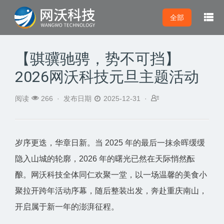

全部
【骐骥驰骋，势不可挡】
2026网沃科技元旦主题活动



阅读
266 ·
发布日期
2025-12-31 ·
岁序更迭，华章日新。当 2025 年的最后一抹余晖缓缓
隐入山城的轮廓，2026 年的曙光已然在天际悄然酝
酿。网沃科技全体同仁欢聚一堂，以一场温馨的美食小
聚拉开跨年活动序幕，随后整装出发，奔赴重庆南山，
开启属于新一年的澎湃征程。