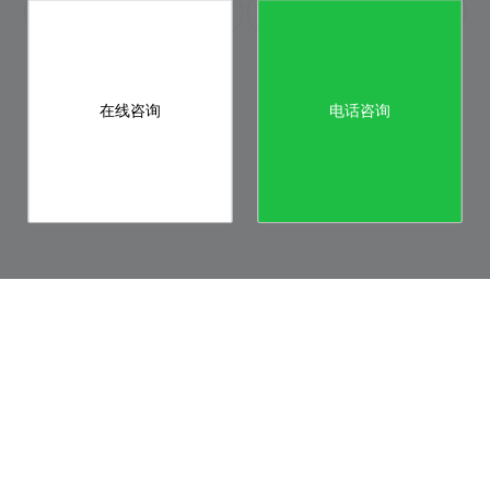
【奋楫争先，勇攀新峰】网沃科技2025年开工活动圆满结束
十四载厚积蓄势 · 新生态创新引擎|网沃科技十四周年庆典回顾
在线咨询
电话咨询
Copyright © 2011 - 2026 WANGWO. All Rights Reserved.
网沃科技 版权所有
法律声明
服务协议
隐私政策
渝公网安备 50010702500915号
渝ICP备12006366号-5