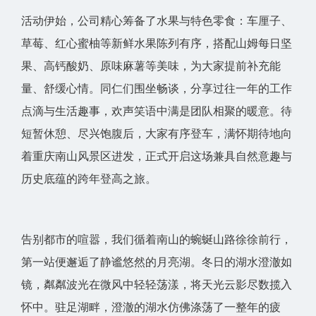
活动伊始，公司精心筹备了水果与特色零食：车厘子、
草莓、红心蜜柚等新鲜水果陈列有序，搭配山姆每日坚
果、高钙酸奶、原味麻薯等美味，为大家提前补充能
量、舒缓心情。同仁们围坐畅谈，分享过往一年的工作
点滴与生活趣事，欢声笑语中满是团队相聚的暖意。待
短暂休憩、尽兴饱腹后，大家有序登车，满怀期待地向
着重庆南山风景区进发，正式开启这场兼具自然意趣与
历史底蕴的跨年登高之旅。
告别都市的喧嚣，我们循着南山的蜿蜒山路徐徐前行，
第一站便邂逅了静谧悠然的月亮湖。冬日的湖水澄澈如
镜，粼粼波光在微风中轻轻荡漾，将天光云影尽数揽入
怀中。驻足湖畔，澄澈的湖水仿佛涤荡了一整年的疲