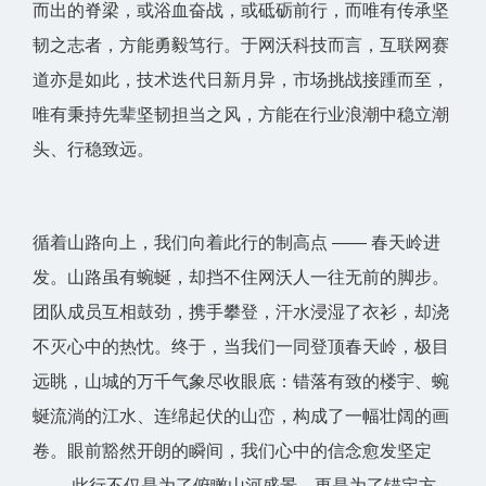
而出的脊梁，或浴血奋战，或砥砺前行，而唯有传承坚
韧之志者，方能勇毅笃行。于网沃科技而言，互联网赛
道亦是如此，技术迭代日新月异，市场挑战接踵而至，
唯有秉持先辈坚韧担当之风，方能在行业浪潮中稳立潮
头、行稳致远。
循着山路向上，我们向着此行的制高点 —— 春天岭进
发。山路虽有蜿蜒，却挡不住网沃人一往无前的脚步。
团队成员互相鼓劲，携手攀登，汗水浸湿了衣衫，却浇
不灭心中的热忱。终于，当我们一同登顶春天岭，极目
远眺，山城的万千气象尽收眼底：错落有致的楼宇、蜿
蜒流淌的江水、连绵起伏的山峦，构成了一幅壮阔的画
卷。眼前豁然开朗的瞬间，我们心中的信念愈发坚定
—— 此行不仅是为了俯瞰山河盛景，更是为了锚定方