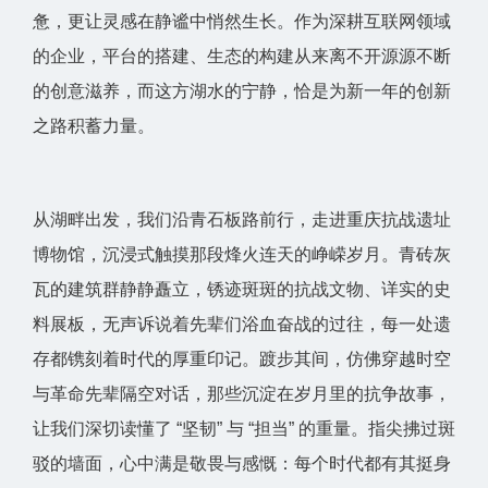
惫，更让灵感在静谧中悄然生长。作为深耕互联网领域
的企业，平台的搭建、生态的构建从来离不开源源不断
的创意滋养，而这方湖水的宁静，恰是为新一年的创新
之路积蓄力量。
从湖畔出发，我们沿青石板路前行，走进重庆抗战遗址
博物馆，沉浸式触摸那段烽火连天的峥嵘岁月。青砖灰
瓦的建筑群静静矗立，锈迹斑斑的抗战文物、详实的史
料展板，无声诉说着先辈们浴血奋战的过往，每一处遗
存都镌刻着时代的厚重印记。踱步其间，仿佛穿越时空
与革命先辈隔空对话，那些沉淀在岁月里的抗争故事，
让我们深切读懂了 “坚韧” 与 “担当” 的重量。指尖拂过斑
驳的墙面，心中满是敬畏与感慨：每个时代都有其挺身