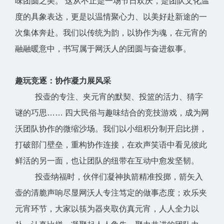
味团圆之美。 这从不止是一场节日欢庆，是团队文化温
度的具象表达，更是以温情聚心力、以美好赴新途的一
次集体奔赴。我们以传统为韵，以协作为魂，在元宵的
融融暖意中，书写属于网沃人的团圆与奋进叙事。
趣玩竞逐：协作凝力展风采
投壶的专注、夹元宵的默契、投篮的活力、猜字
谜的巧思…… 四大民俗与趣味结合的竞技游戏，成为网
沃团队协作的微缩沙场。我们以小组积分制开启比拼，
打破部门壁垒，重构协作连接，在欢声笑语中看见彼此
鲜活的另一面，也让团队的纽带在互动中愈发坚韧。
投壶纳福时，伙伴们凝神执箭精准投掷，箭矢入
壶的清脆声响尽显网沃人专注笃定的做事态度；欢乐夹
元宵环节，大家以筷为器夹取仿真元宵，人人全力以