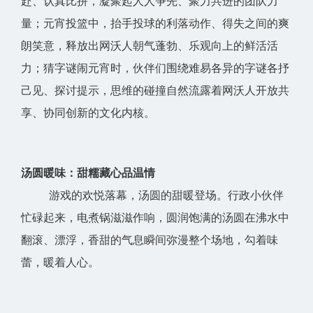
赴、认真比拼，凝聚起人人争先、聚力共进的团队力
量；元宵投篮中，抬手投球的利落动作、得失之间的爽
朗笑意，释放出网沃人朝气蓬勃、乐观向上的鲜活活
力；猜字谜闹元宵时，伙伴们围绕难易各异的字谜各抒
己见、探讨提示，思维的碰撞自然流露着网沃人开放共
享、协同创新的文化内核。
汤圆暖味：甜糯藏心品温情
游戏的欢悦落幕，汤圆的甜暖登场。行政小伙伴
忙碌起来，电煮锅滋滋作响，圆润饱满的汤圆在沸水中
翻滚、漂浮，香甜的气息瞬间弥漫整个场地，勾着味
蕾，暖着人心。