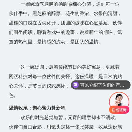
一碗碗热气腾腾的汤圆被细心分装，送到每一位
伙伴手中。黑芝麻的醇厚、花生的香浓、水果的清甜，
甜糯的口感在舌尖化开，团圆的滋味在心底蔓延。伙伴
们围坐闲谈，聊着游戏中的趣事，说着新年的期许，氤
氲的热气里，是情感的流动，是团队的温情。
这一碗汤圆，裹着传统节日的美好寓意，更藏着
网沃科技对每一位伙伴的关怀。这份温暖，是日常的贴
可以介绍下你们的产品么？
心关怀，是节日的仪式感怀，更是网沃文化最动人的底
色。
温情收尾：聚心聚力赴新程
欢乐的时光总觉短暂，元宵的暖意却永不消散。
伙伴们自由合影，用镜头定格一张张笑脸，收藏这份属