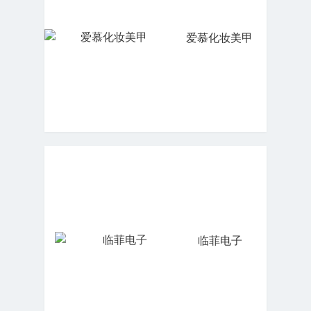
爱慕化妆美甲
临菲电子