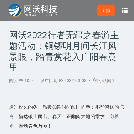

全部
网沃2022行者无疆之春游主
题活动：铜锣明月间长江风
景眼，踏青赏花入广阳春意
里



阅读
1034 ·
发布日期
2022-03-09 ·
小沃同学
送别经久的冬，温暖如期叫醒酣睡的春；那些蛰伏的惊
喜，悄然破土而出。春天，正翻阅大地的掌纹，向着
光，攒动春色万顷！