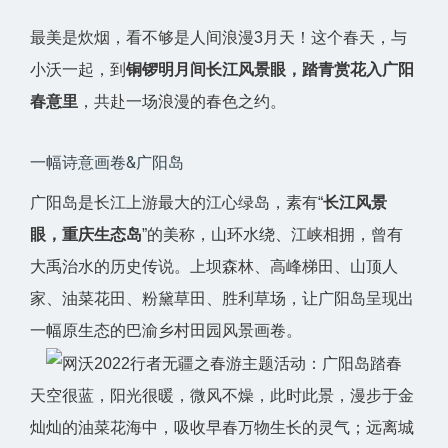
最美是炊烟，看不够是人间浪漫3月天！这个春天，与
小沃一起，到
铜锣明月间长江风景眼，踏青赏花入广阳
春意里
，共赴一场浪漫的春色之约。
一幅诗意画卷&广阳岛
广阳岛是长江上游最大的江心绿岛，素有“
长江风景
眼，重庆生态岛
”的美称，山环水绕、江峡相拥，曾有
大禹治水的历史传说。上坝森林、高峰梯田、山顶人
家、油菜花田、粉黛草田、胜利草场，让广阳岛呈现出
一幅原生态的巴渝乡村田园风景画卷。
天空很蓝，阳光很暖，微风不燥，此时此景，漫步于金
灿灿的油菜花海中，吸收早春万物生长的灵气；远离城